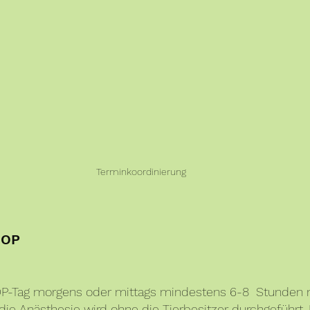
Terminkoordinierung
 OP
-Tag morgens oder mittags mindestens 6-8  Stunden n
e Anästhesie wird ohne die Tierbesitzer durchgeführt. 