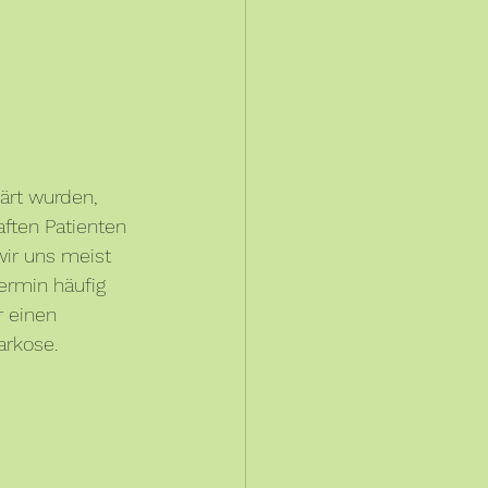
ärt wurden, 
ften Patienten 
wir uns meist 
ermin häufig 
r einen 
arkose.