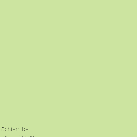
üchtern bei 
Bei Jungtieren 