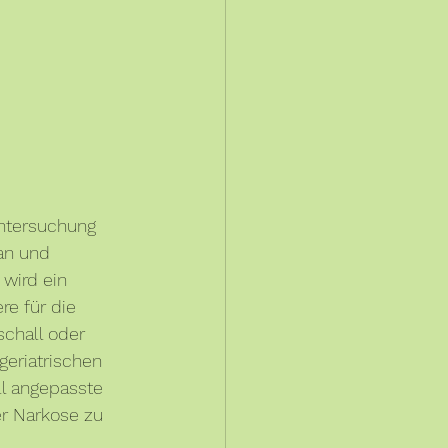
untersuchung 
an und 
wird ein 
re für die 
schall oder 
eriatrischen 
ll angepasste 
er Narkose zu 