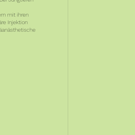
n mit ihren 
e Injektion 
äanästhetische 