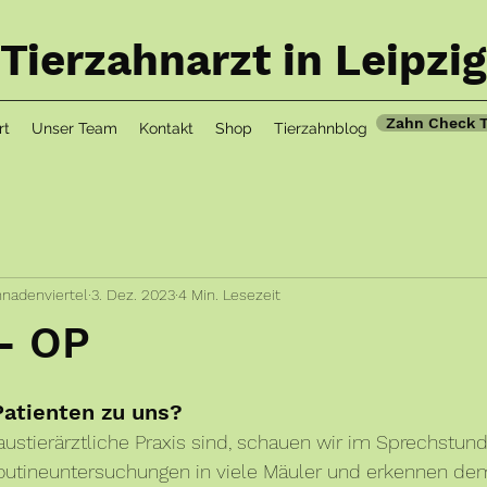
Tierzahnarzt in Leipzig
Zahn Check 
rt
Unser Team
Kontakt
Shop
Tierzahnblog
nnadenviertel
3. Dez. 2023
4 Min. Lesezeit
- OP
atienten zu uns? 
austierärztliche Praxis sind, schauen wir im Sprechstund
outineuntersuchungen in viele Mäuler und erkennen d