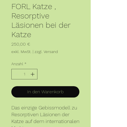
FORL Katze ,
Resorptive
Läsionen bei der
Katze
Preis
250,00 €
exkl. MwSt.
|
zzgl. Versand
Anzahl
*
In den Warenkorb
Das einzige Gebissmodell zu
Resorptiven Läsionen der
Katze auf dem internationalen