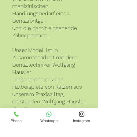
medizinischen
Handlungsbedarf eines
Dentalröntgen
und die damit eingehende
Zahnoperation.
Unser Modell ist in
Zusammenarbeit mit dem
Dentaltechniker Wolfgang
Häusler
, anhand echter Zahn-
Fallbeispiele von Katzen aus
unserem Praxisalltag,
entstanden. Wolfgang Häusler
(Tierdent:
https://www.tierdent.de/
Phone
Whatsapp
Instagram
) fertigt die Modelle in
Handarbeit in Warngau bei