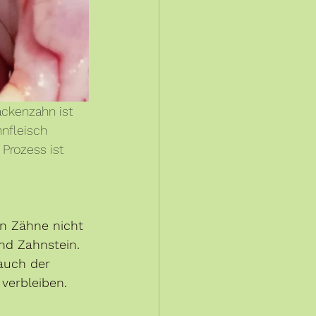
ackenzahn ist 
nfleisch 
Prozess ist 
en Zähne nicht 
nd Zahnstein. 
auch der 
verbleiben. 