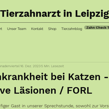
Tierzahnarzt in Leipzig
Zahn Check 
rt
Unser Team
Kontakt
Shop
Tierzahnblog
nnadenviertel
16. Dez. 2023
5 Min. Lesezeit
krankheit bei Katzen -
ive Läsionen / FORL
figer Gast in unserer Sprechstunde, sowohl zur Vors