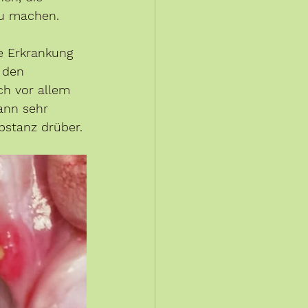
u machen. 
e Erkrankung 
 den 
h vor allem 
dann sehr 
bstanz drüber. 