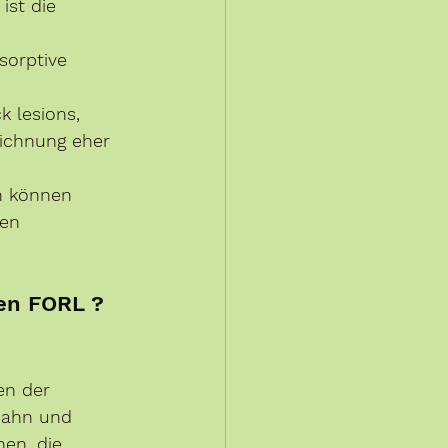
ist die 
sorptive 
k lesions, 
zeichnung eher 
n können 
en 
en FORL ? 
en der 
Zahn und 
en, die 